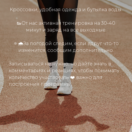
Кроссовки, удобная одежда и бутылка воды.
👟От нас активная тренировка на 30-40
минут и заряд на все выходные.
🔅🌧За погодой следим, если вдруг что-то
изменится, сообщим дополнительно.
Записываться не нужно, но дайте знать в
комментариях и реакциях, чтобы понимать
количество участвовать ❤️ важно для
построения программы.