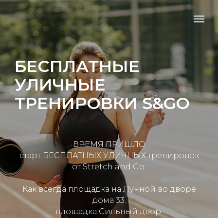
БЕСПЛАТНЫЕ
УЛИЧНЫЕ
ТРЕНИРОВКИ S&GO
ВРЕМЯ ПРИШЛО
старт БЕСПЛАТНЫХ УЛИЧНЫХ тренировок
от Stretch and Go.
Как всегда площадка на Лунной во дворе
дома 33.
площадка Сильный двор.