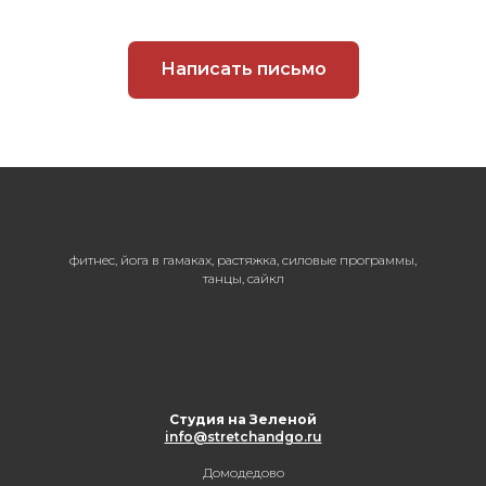
Написать письмо
фитнес, йога в гамаках, растяжка, силовые программы,
танцы, сайкл
Студия на Зеленой
info@stretchandgo.ru
Домодедово