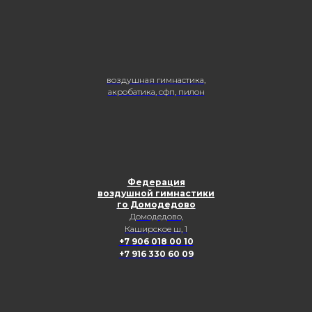
воздушная гимнастика,
акробатика, сфп, пилон
Федерация
воздушной гимнастики
го Домодедово
Домодедово,
Каширское ш, 1
+7 906 018 00 10
+7 916 330 60 09